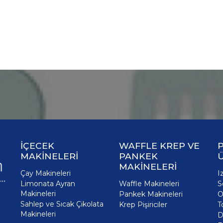
İÇECEK
WAFFLE KREP VE
P
MAKİNELERİ
PANKEK
MAKİNELERİ
Çay Makineleri
I
Limonata Ayran
Waffle Makineleri
S
Makineleri
Pankek Makineleri
O
Sahlep ve Sıcak Çikolata
Krep Pişiriciler
T
Makineleri
D