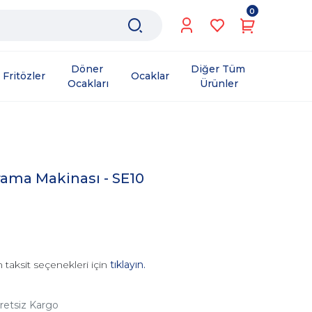
0
Döner 
Diğer Tüm 
Fritözler
Ocaklar
Ocakları
Ürünler
ama Makinası - SE10
 taksit seçenekleri için
tıklayın.
retsiz Kargo