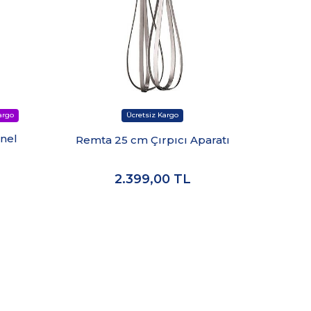
nel
Rem
Remta 25 cm Çırpıcı Aparatı
2.399,00
TL