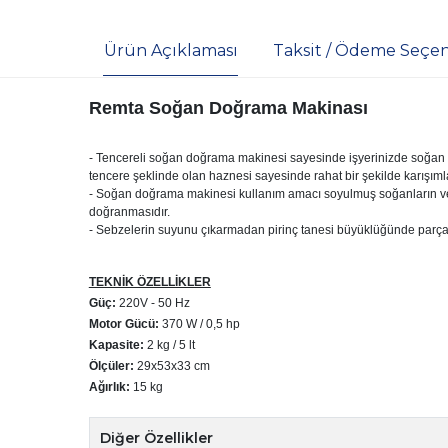
Ürün Açıklaması
Taksit / Ödeme Seçen
Remta Soğan Doğrama Makinası

- Tencereli soğan doğrama makinesi sayesinde işyerinizde soğan doğ
tencere şeklinde olan haznesi sayesinde rahat bir şekilde karışımları
- Soğan doğrama makinesi kullanım amacı soyulmuş soğanların ve 
doğranmasıdır.

TEKNİK ÖZELLİKLER
Güç:
220V - 50 Hz
Motor Gücü:
370 W / 0,5 hp
Kapasite:
2 kg / 5 lt
Ölçüler:
29x53x33 cm
Ağırlık:
15 kg
Diğer Özellikler