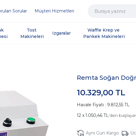
rulan Sorular
Müşteri Hizmetleri
ak 
Tost 
Waffle Krep ve 
Izgaralar
nesi
Makineleri
Pankek Makineleri
Remta Soğan Doğr
10.329,00 TL
Havale Fiyatı : 9.812,55 TL
1.050,46 TL
'den başlayan
Aynı Gün Kargo
Üc