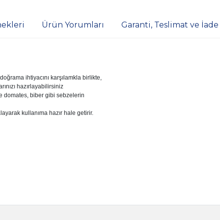
ekleri
Ürün Yorumları
Garanti, Teslimat ve İade
rama ihtiyacını karşılamkla birlikte,

nızı hazırlayabilirsiniz

domates, biber gibi sebzelerin
