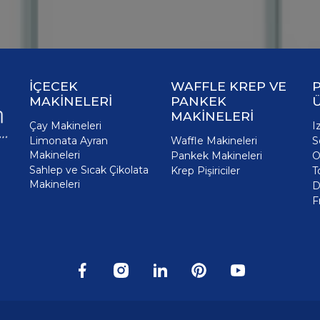
İÇECEK
WAFFLE KREP VE
P
MAKİNELERİ
PANKEK
MAKİNELERİ
Çay Makineleri
I
Limonata Ayran
Waffle Makineleri
S
Makineleri
Pankek Makineleri
O
Sahlep ve Sıcak Çikolata
Krep Pişiriciler
T
Makineleri
D
F