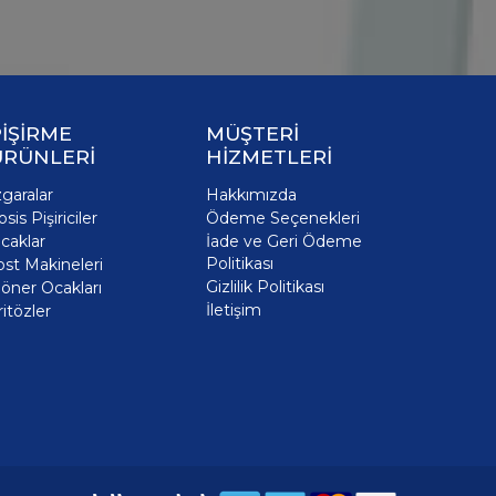
İŞİRME
MÜŞTERİ
ÜRÜNLERİ
HİZMETLERİ
zgaralar
Hakkımızda
osis Pişiriciler
Ödeme Seçenekleri
caklar
İade ve Geri Ödeme
Politikası
ost Makineleri
Gizlilik Politikası
öner Ocakları
İletişim
ritözler