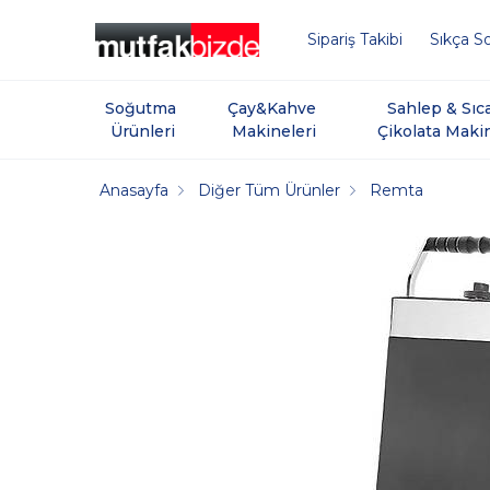
Sipariş Takibi
Sıkça So
Soğutma 
Çay&Kahve 
Sahlep & Sıc
Ürünleri
Makineleri
Çikolata Maki
Anasayfa
Diğer Tüm Ürünler
Remta