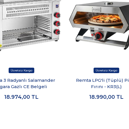
a 3 Radyanlı Salamander
Remta LPG'li (Tüplü) P
zgara Gazlı CE Belgeli
Fırını - KR3(L)
18.974,00
TL
18.990,00
TL