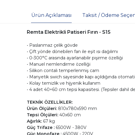
Ürün Açıklaması
Taksit / Ödeme Seçen
Remta Elektrikli Patiseri Fırın - S15
• Paslanmaz çelik gövde
• Çift yönde dönebilen fan ile eşit ısı dağılımı
• 0-300°C arasında ayarlanabilir pişirme özelliği
• Manuel nemlendirme özelliği
• Silikon contalı temperlenmiş cam
• Manyetik swich sayesinde kapı açıldığında otomati
• Kolay temizlik ve hijyenik kullanım
• 4 adet 40×60 cm tepsi kapasitesi. (Tepsiler dahil değ
TEKNİK ÖZELLİKLER:
Ürün Ölçüleri:
810x780x590 mm
Tepsi Ölçüleri:
40x60 cm
Ağırlık:
67 kg
Güç Trifaze :
6500W - 380V
Güç Monofaze :
4500W - 220V