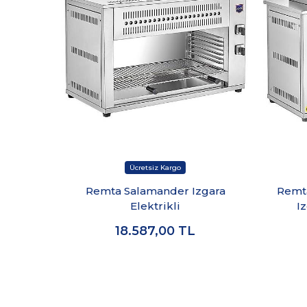
Remta Salamander Izgara
Remt
Elektrikli
I
18.587,00
TL