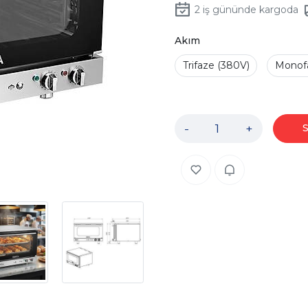
2
iş gününde kargoda
Akım
Trifaze (380V)
Monofa
-
+