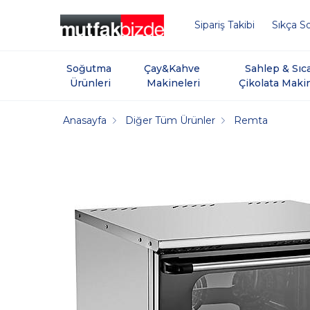
Sipariş Takibi
Sıkça So
Soğutma 
Çay&Kahve 
Sahlep & Sıc
Ürünleri
Makineleri
Çikolata Maki
Anasayfa
Diğer Tüm Ürünler
Remta