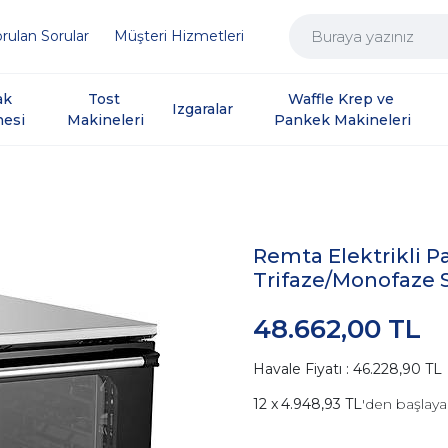
rulan Sorular
Müşteri Hizmetleri
ak 
Tost 
Waffle Krep ve 
Izgaralar
nesi
Makineleri
Pankek Makineleri
Remta Elektrikli Pa
Trifaze/Monofaze S
48.662,00 TL
Havale Fiyatı : 46.228,90 TL
4.948,93 TL
'den başlaya