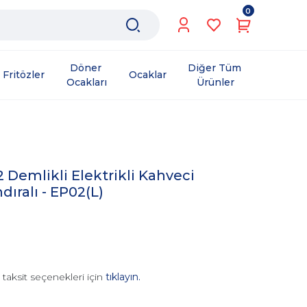
0
Döner 
Diğer Tüm 
Fritözler
Ocaklar
Ocakları
Ürünler
2 Demlikli Elektrikli Kahveci
dıralı - EP02(L)
taksit seçenekleri için
tıklayın.