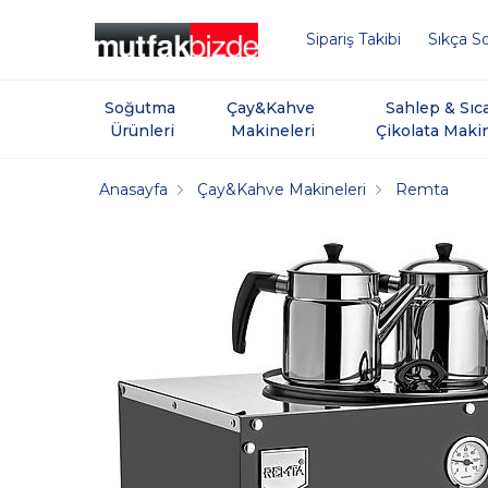
Sipariş Takibi
Sıkça So
Soğutma 
Çay&Kahve 
Sahlep & Sıc
Ürünleri
Makineleri
Çikolata Maki
Anasayfa
Çay&Kahve Makineleri
Remta