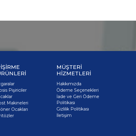
İŞİRME
MÜŞTERİ
ÜRÜNLERİ
HİZMETLERİ
zgaralar
Hakkımızda
osis Pişiriciler
Ödeme Seçenekleri
caklar
İade ve Geri Ödeme
Politikası
ost Makineleri
Gizlilik Politikası
öner Ocakları
İletişim
ritözler