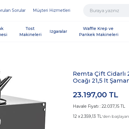
rulan Sorular
Müşteri Hizmetleri
ak 
Tost 
Waffle Krep ve 
Izgaralar
nesi
Makineleri
Pankek Makineleri
Remta Çift Cidarlı 
Ocağı 21,5 lt Şaman
23.197,00 TL
Havale Fiyatı : 22.037,15 TL
2.359,13 TL
'den başlayan 