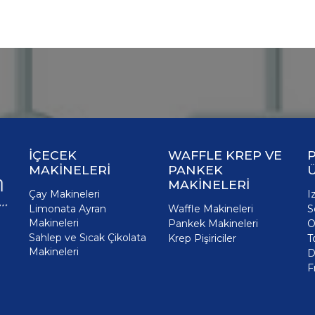
İÇECEK
WAFFLE KREP VE
P
MAKİNELERİ
PANKEK
MAKİNELERİ
Çay Makineleri
I
Limonata Ayran
Waffle Makineleri
S
Makineleri
Pankek Makineleri
O
Sahlep ve Sıcak Çikolata
Krep Pişiriciler
T
Makineleri
D
F