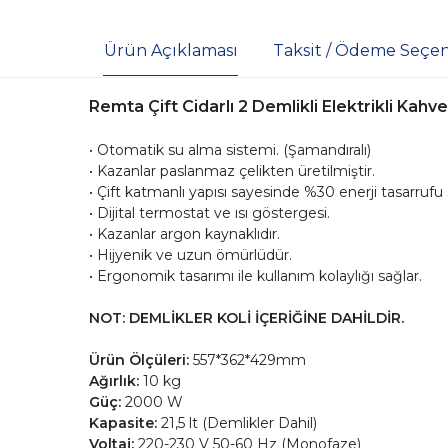
Ürün Açıklaması
Taksit / Ödeme Seçen
Remta Çift Cidarlı 2 Demlikli Elektrikli Kahve
• Otomatik su alma sistemi. (Şamandıralı)
• Kazanlar paslanmaz çelikten üretilmiştir.
• Çift katmanlı yapısı sayesinde %30 enerji tasarrufu 
• Dijital termostat ve ısı göstergesi.
• Kazanlar argon kaynaklıdır.
• Hijyenik ve uzun ömürlüdür.
• Ergonomik tasarımı ile kullanım kolaylığı sağlar.
NOT: DEMLİKLER KOLİ İÇERİĞİNE DAHİLDİR.
Ürün Ölçüleri:
557*362*429mm
Ağırlık:
10 kg
Güç:
2000 W
Kapasite:
21,5 lt (Demlikler Dahil)
Voltaj:
220-230 V 50-60 Hz (Monofaze)