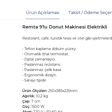
Ürün Açıklaması
Taksit / Ödeme Seçen
Remta 9'lu Donut Makinesi Elektrikli
Restorant, cafe, turistik tesis ve otel gibi işletmeler
• Teflon kaplama döküm yüzey.
• Otomatik ithal termostat.
• Dijital zamanlayıcı.
• Paslanmaz rezistans.
• Paslanmaz çelik kasa.
• Ergonomik dizayn.
• Sanayi tipidir.
Ürün Ölçüleri:
250x385x225mm
Ağırlık:
10,2 kg
Çap:
7 cm
Güç:
1500 W
Akım:
220 V - 50-60 Hz