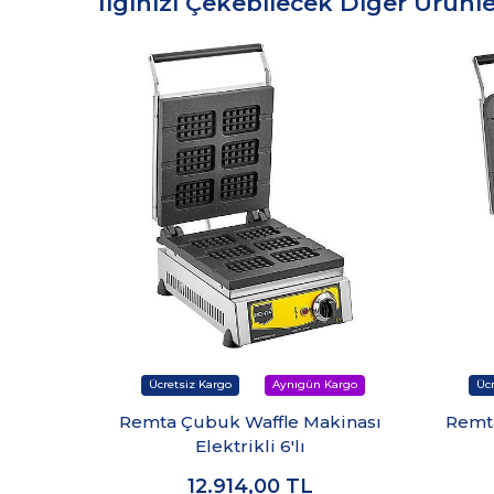
İlginizi Çekebilecek Diğer Ürünle
Remta Çubuk Waffle Makinası
Remt
Elektrikli 6'lı
12.914,00
TL