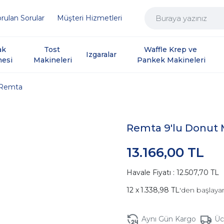
rulan Sorular
Müşteri Hizmetleri
ak 
Tost 
Waffle Krep ve 
Izgaralar
nesi
Makineleri
Pankek Makineleri
Remta
Remta 9'lu Donut M
13.166,00 TL
Havale Fiyatı : 12.507,70 TL
1.338,98 TL
'den başlayan
Aynı Gün Kargo
Üc