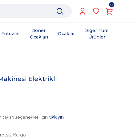
0
Döner 
Diğer Tüm 
Fritözler
Ocaklar
Ocakları
Ürünler
akinesi Elektrikli
 taksit seçenekleri için
tıklayın.
retsiz Kargo