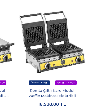
del
Remta Çiftli Kare Model
Rem
li 21
Waffle Makinası Elektrikli
Waffl
16.588,00
TL