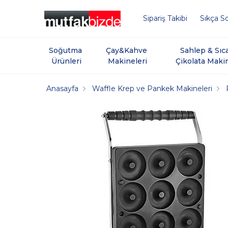
Sipariş Takibi
Sıkça So
Soğutma 
Çay&Kahve 
Sahlep & Sıc
Ürünleri
Makineleri
Çikolata Maki
Anasayfa
Waffle Krep ve Pankek Makineleri