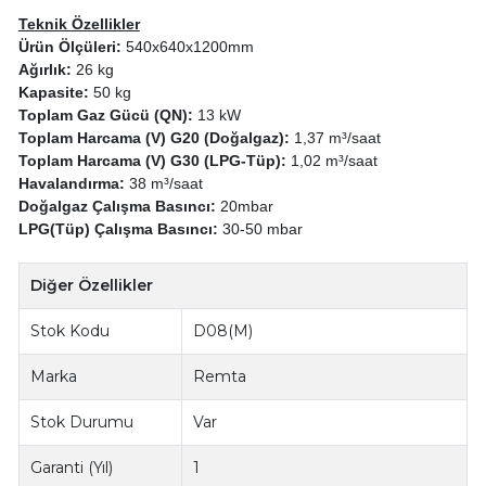
Teknik Özellikler
Ürün Ölçüleri:
540x640x1200mm
Ağırlık:
26 kg
Kapasite:
50 kg
Toplam Gaz Gücü (QN):
13 kW
Toplam Harcama (V) G20 (Doğalgaz):
1,37 m³/saat
Toplam Harcama (V) G30 (LPG-Tüp):
1,02 m³/saat
Havalandırma:
38 m³/saat
Doğalgaz Çalışma Basıncı:
20mbar
LPG(Tüp) Çalışma Basıncı:
30-50 mbar
Diğer Özellikler
Stok Kodu
D08(M)
Marka
Remta
Stok Durumu
Var
Garanti (Yıl)
1