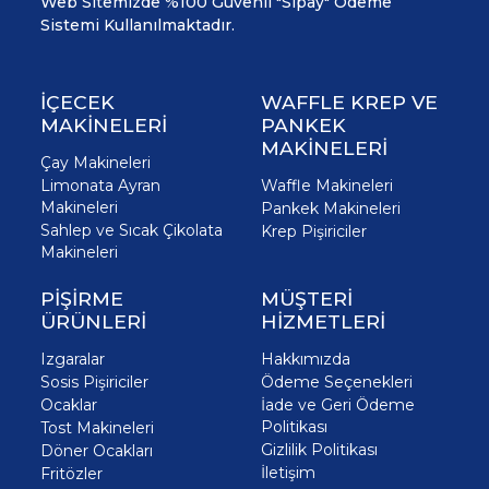
Web Sitemizde %100 Güvenli "Sipay" Ödeme
Sistemi Kullanılmaktadır.
İÇECEK
WAFFLE KREP VE
MAKİNELERİ
PANKEK
MAKİNELERİ
Çay Makineleri
Limonata Ayran
Waffle Makineleri
Makineleri
Pankek Makineleri
Sahlep ve Sıcak Çikolata
Krep Pişiriciler
Makineleri
PİŞİRME
MÜŞTERİ
ÜRÜNLERİ
HİZMETLERİ
Izgaralar
Hakkımızda
Sosis Pişiriciler
Ödeme Seçenekleri
Ocaklar
İade ve Geri Ödeme
Politikası
Tost Makineleri
Gizlilik Politikası
Döner Ocakları
İletişim
Fritözler