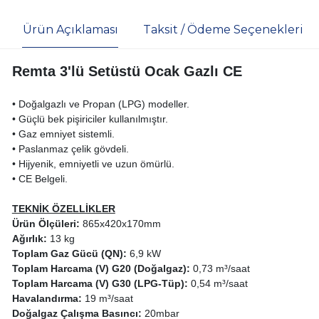
Ürün Açıklaması
Taksit / Ödeme Seçenekleri
Remta 3'lü Setüstü Ocak Gazlı CE
• Doğalgazlı ve Propan (LPG) modeller.
• Güçlü bek pişiriciler kullanılmıştır.
• Gaz emniyet sistemli.
• Paslanmaz çelik gövdeli.
• Hijyenik, emniyetli ve uzun ömürlü.
• CE Belgeli.
TEKNİK ÖZELLİKLER
Ürün Ölçüleri:
865x420x170mm
Ağırlık:
13 kg
Toplam Gaz Gücü (QN):
6,9 kW
Toplam Harcama (V) G20 (Doğalgaz):
0,73 m³/saat
Toplam Harcama (V) G30 (LPG-Tüp):
0,54 m³/saat
Havalandırma:
19 m³/saat
Doğalgaz Çalışma Basıncı:
20mbar