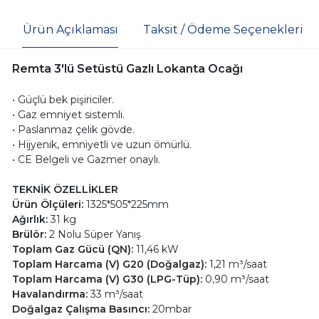
Ürün Açıklaması
Taksit / Ödeme Seçenekleri
Remta 3'lü Setüstü Gazlı Lokanta Ocağı
• Güçlü bek pişiriciler.
• Gaz emniyet sistemli.
• Paslanmaz çelik gövde.
• Hijyenik, emniyetli ve uzun ömürlü.
• CE Belgeli ve Gazmer onaylı.
TEKNİK ÖZELLİKLER
Ürün Ölçüleri:
1325*505*225mm
Ağırlık:
31 kg
Brülör:
2 Nolu Süper Yanış
Toplam Gaz Gücü (QN):
11,46 kW
Toplam Harcama (V) G20 (Doğalgaz):
1,21 m³/saat
Toplam Harcama (V) G30 (LPG-Tüp):
0,90 m³/saat
Havalandırma:
33 m³/saat
Doğalgaz Çalışma Basıncı:
20mbar