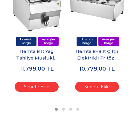
Remta 8 lt Yağ
Remta 8+8 lt Çiftli
Tahliye Musluklu
Elektrikli Fritöz -
Elektrikli Fritöz -
R102
11.799,00
TL
10.779,00
TL
R110
Sepete Ekle
Sepete Ekle