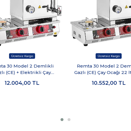
ta 30 Model 2 Demlikli
Remta 30 Model 2 Deml
lı (CE) + Elektrikli Çay
Gazlı (CE) Çay Ocağı 22 lt
Ocağı 22 lt - N11(E)
12.004,00
TL
10.552,00
TL