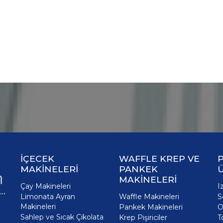
İÇECEK
WAFFLE KREP VE
P
MAKİNELERİ
PANKEK
MAKİNELERİ
Çay Makineleri
I
Limonata Ayran
Waffle Makineleri
S
Makineleri
Pankek Makineleri
O
Sahlep ve Sıcak Çikolata
Krep Pişiriciler
T