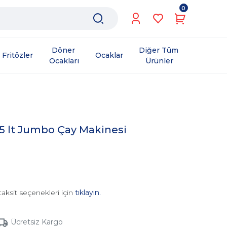
0
Döner 
Diğer Tüm 
Fritözler
Ocaklar
Ocakları
Ürünler
15 lt Jumbo Çay Makinesi
taksit seçenekleri için
tıklayın.
Ücretsiz Kargo