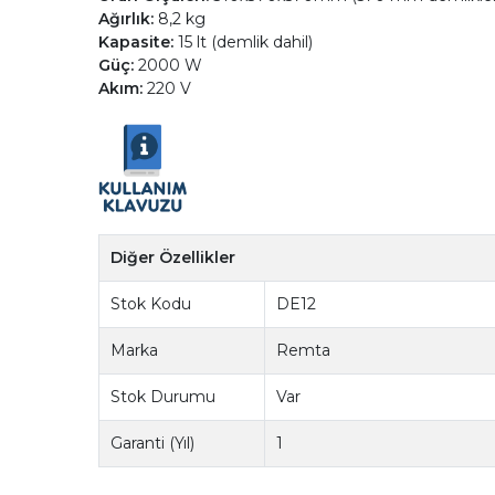
Ağırlık:
8,2 kg
Kapasite:
15 lt (demlik dahil)
Güç:
2000 W
Akım:
220 V
Diğer Özellikler
Stok Kodu
DE12
Marka
Remta
Stok Durumu
Var
Garanti (Yıl)
1