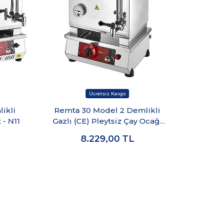
ikli
Remta 30 Model 2 Demlikli
Re
 - N11
Gazlı (CE) Pleytsiz Çay Ocağı
P
22 lt - N11(P)
8.229,00
TL