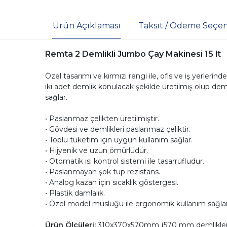
Ürün Açıklaması
Taksit / Ödeme Seçen
Remta 2 Demlikli Jumbo Çay Makinesi 15 lt
Özel tasarımı ve kırmızı rengi ile, ofis ve iş yerleri
iki adet demlik konulacak şekilde üretilmiş olup demli
sağlar.
• Paslanmaz çelikten üretilmiştir.
• Gövdesi ve demlikleri paslanmaz çeliktir.
• Toplu tüketim için uygun kullanım sağlar.
• Hijyenik ve uzun ömürlüdür.
• Otomatik ısı kontrol sistemi ile tasarrufludur.
• Paslanmayan şok tüp rezistans.
• Analog kazan için sıcaklık göstergesi.
• Plastik damlalık.
• Özel model musluğu ile ergonomik kullanım sağlar
Ürün Ölçüleri:
310x370x570mm (570 mm demlikler d