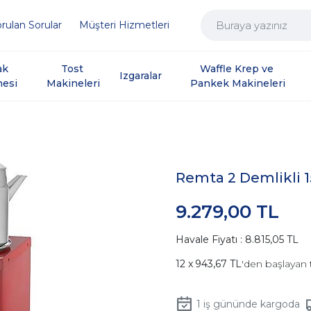
rulan Sorular
Müşteri Hizmetleri
ak 
Tost 
Waffle Krep ve 
Izgaralar
nesi
Makineleri
Pankek Makineleri
Remta 2 Demlikli 
9.279,00 TL
Havale Fiyatı : 8.815,05 TL
943,67 TL
'den başlayan 
1
iş gününde kargoda