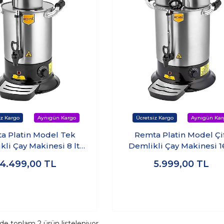
a Platin Model Tek
Remta Platin Model Çi
kli Çay Makinesi 8 lt
Demlikli Çay Makinesi 16
(Demlik Dahil)
(Demlik Dahil)
4.499,00
TL
5.999,00
TL
ide toplam
2
ürün listeleniyor.