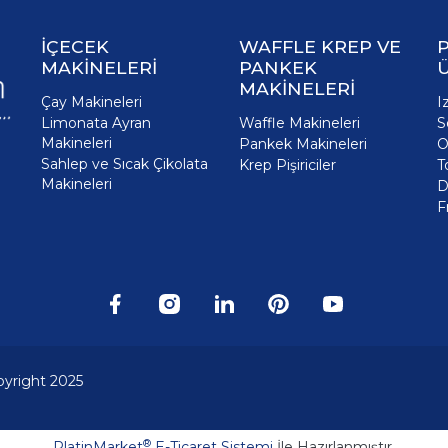
İÇECEK
WAFFLE KREP VE
P
MAKİNELERİ
PANKEK
MAKİNELERİ
Çay Makineleri
I
Limonata Ayran
Waffle Makineleri
S
Makineleri
Pankek Makineleri
O
Sahlep ve Sıcak Çikolata
Krep Pişiriciler
T
Makineleri
D
F
pyright 2025
®
PlatinMarket
E-Ticaret Sistemi
İle Hazırlanmıştır.