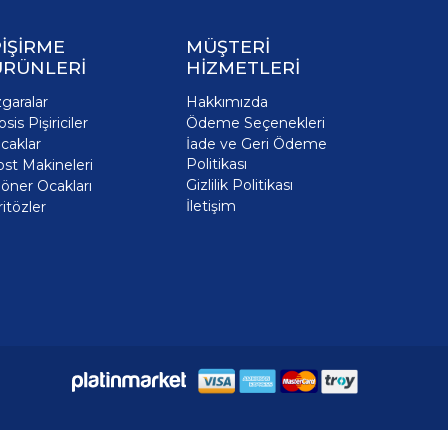
İŞİRME
MÜŞTERİ
ÜRÜNLERİ
HİZMETLERİ
zgaralar
Hakkımızda
osis Pişiriciler
Ödeme Seçenekleri
caklar
İade ve Geri Ödeme
Politikası
ost Makineleri
Gizlilik Politikası
öner Ocakları
İletişim
ritözler