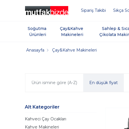
Sipariş Takibi
Sıkça So
Soğutma 
Çay&Kahve 
Sahlep & Sıc
Ürünleri
Makineleri
Çikolata Maki
Anasayfa
Çay&Kahve Makineleri
Ürün ismine göre (A-Z)
En düşük fiyat
Alt Kategoriler
Kahveci Çay Ocakları
Kahve Makineleri