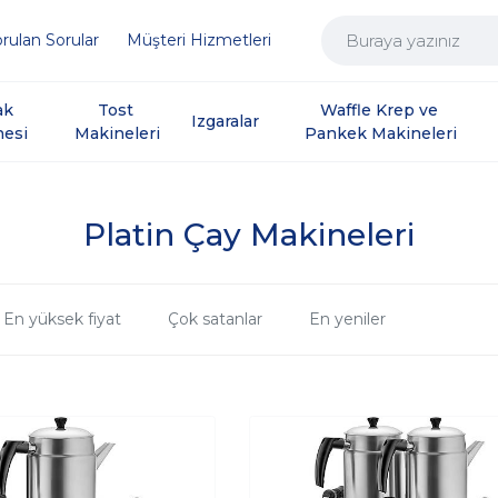
rulan Sorular
Müşteri Hizmetleri
ak 
Tost 
Waffle Krep ve 
Izgaralar
nesi
Makineleri
Pankek Makineleri
Platin Çay Makineleri
En yüksek fiyat
Çok satanlar
En yeniler