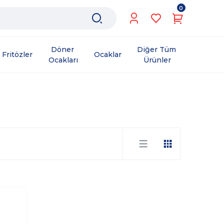
0
Döner 
Diğer Tüm 
Fritözler
Ocaklar
Ocakları
Ürünler