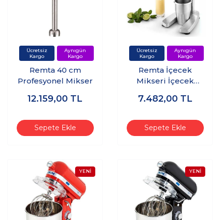
Remta 40 cm
Remta İçecek
Profesyonel Mikser
Mikseri İçecek
Blenderi Mini
12.159,00
TL
7.482,00
TL
Stand Mikseri
Milkshake
Makinesi 400 Watt
Sepete Ekle
Sepete Ekle
16.000 Devir 650 ml
Kapasiteli - DM-B