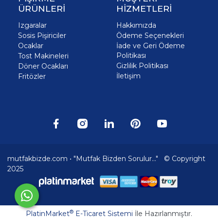
ÜRÜNLERİ
HİZMETLERİ
Izgaralar
Hakkımızda
Sosis Pişiriciler
Ödeme Seçenekleri
Ocaklar
İade ve Geri Ödeme
Politikası
Tost Makineleri
Gizlilik Politikası
Döner Ocakları
İletişim
Fritözler
mutfakbizde.com • "Mutfak Bizden Sorulur..." © Copyright
2025
®
PlatinMarket
E-Ticaret Sistemi
İle Hazırlanmıştır.