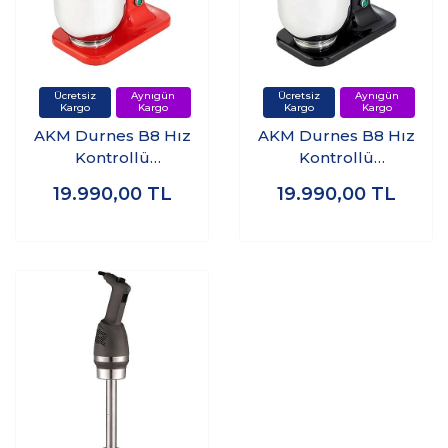
AKM Durnes B8 Hız
AKM Durnes B8 Hız
Kontrollü
Kontrollü
Profesyonel Mikser
Profesyonel Mikser
19.990,00
TL
19.990,00
TL
8 lt 220V
8 lt 220V