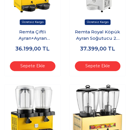
Remta Çiftli
Remta Royal Köpük
Ayran+Ayran
Ayran Soğutucu 20
Soğutucu 20+20 lt
lt - ST30(A)
36.199,00
TL
37.399,00
TL
Sepete Ekle
Sepete Ekle