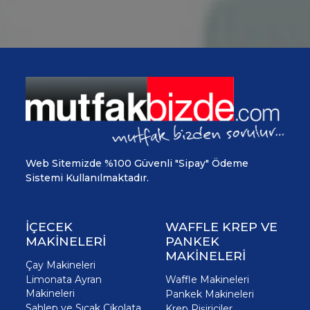
Web Sitemizde %100 Güvenli "Sipay" Ödeme
Sistemi Kullanılmaktadır.
İÇECEK
WAFFLE KREP VE
MAKİNELERİ
PANKEK
MAKİNELERİ
Çay Makineleri
Limonata Ayran
Waffle Makineleri
Makineleri
Pankek Makineleri
Sahlep ve Sıcak Çikolata
Krep Pişiriciler