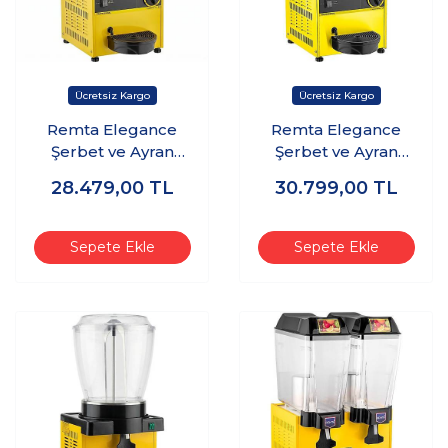
Remta Elegance
Remta Elegance
Şerbet ve Ayran
Şerbet ve Ayran
Soğutucu 17 lt
Soğutucu 21 lt
28.479,00
TL
30.799,00
TL
Sepete Ekle
Sepete Ekle