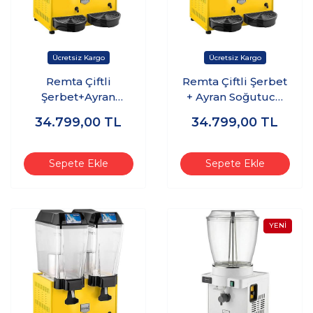
Remta Çiftli
Remta Çiftli Şerbet
Şerbet+Ayran
+ Ayran Soğutucu
Soğutucu 20+20 lt
20+20 lt (Sarı Renk)
34.799,00
TL
34.799,00
TL
Sepete Ekle
Sepete Ekle