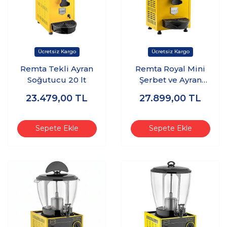
Remta Tekli Ayran
Remta Royal Mini
Soğutucu 20 lt
Şerbet ve Ayran
Soğutucu 11 lt
23.479,00
TL
27.899,00
TL
Sepete Ekle
Sepete Ekle