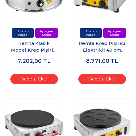
Remta Klasik
Remta Krep Pişirici
Model Krep Pişirici
Elektrikli 40 cm
Elektrikli 40 cm
Çap
7.202,00
TL
8.771,00
TL
Çap
Sepete Ekle
Sepete Ekle