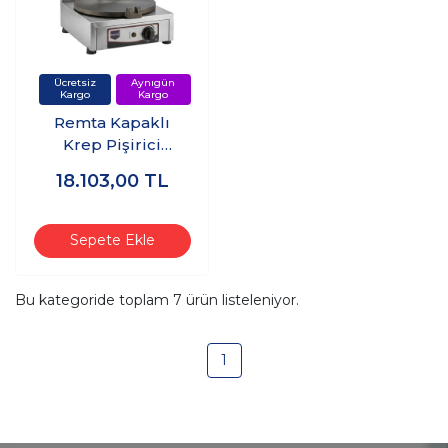
Remta Kapaklı
Krep Pişirici
Elektrikli 40 cm
18.103,00
TL
Çap
Sepete Ekle
Bu kategoride toplam
7
ürün listeleniyor.
1