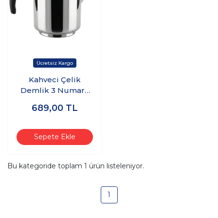
Kahveci Çelik
Demlik 3 Numara
1,9 lt - (304 Kalite)
689,00
TL
Sepete Ekle
Bu kategoride toplam
1
ürün listeleniyor.
1