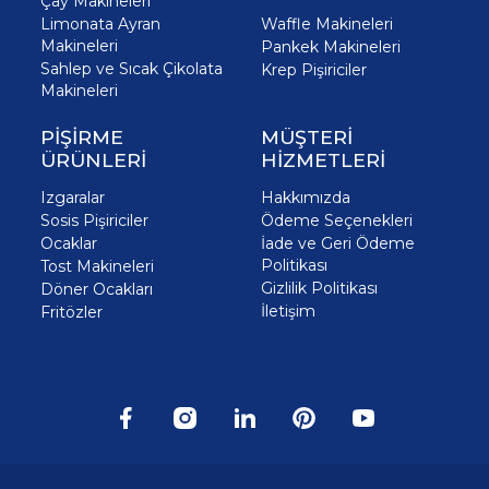
Çay Makineleri
Limonata Ayran
Waffle Makineleri
Makineleri
Pankek Makineleri
Sahlep ve Sıcak Çikolata
Krep Pişiriciler
Makineleri
PİŞİRME
MÜŞTERİ
ÜRÜNLERİ
HİZMETLERİ
Izgaralar
Hakkımızda
Sosis Pişiriciler
Ödeme Seçenekleri
Ocaklar
İade ve Geri Ödeme
Politikası
Tost Makineleri
Gizlilik Politikası
Döner Ocakları
İletişim
Fritözler