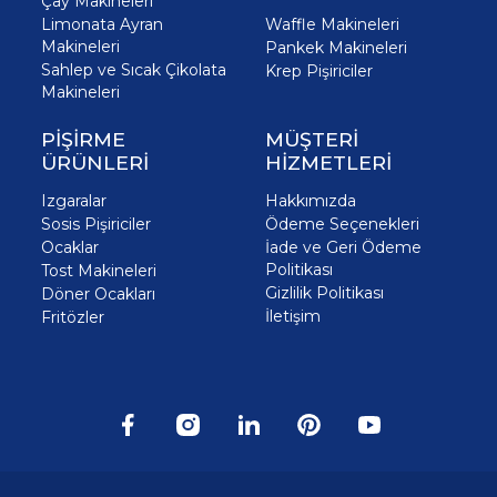
Çay Makineleri
Limonata Ayran
Waffle Makineleri
Makineleri
Pankek Makineleri
Sahlep ve Sıcak Çikolata
Krep Pişiriciler
Makineleri
PİŞİRME
MÜŞTERİ
ÜRÜNLERİ
HİZMETLERİ
Izgaralar
Hakkımızda
Sosis Pişiriciler
Ödeme Seçenekleri
Ocaklar
İade ve Geri Ödeme
Politikası
Tost Makineleri
Gizlilik Politikası
Döner Ocakları
İletişim
Fritözler